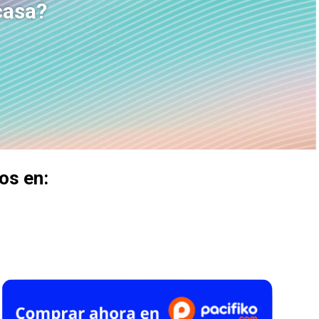
casa?
os en: